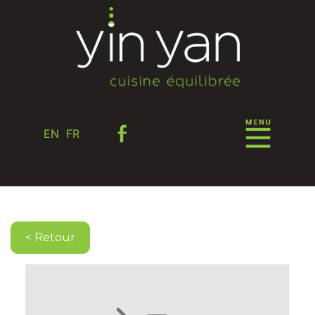
EN
FR
< Retour