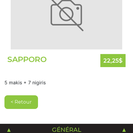
SAPPORO
22,25
$
5 makis + 7 nigiris
< Retour
GÉNÉRAL