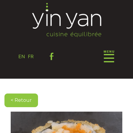
EN
FR
< Retour