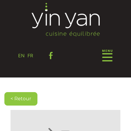
EN
FR
< Retour