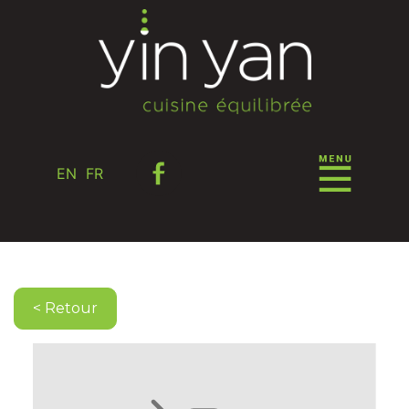
EN
FR
< Retour